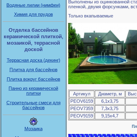
Выполнены из оцинкованной ста
Водяные лилии (нимфеи)
пленкой, двумя форсунками, в
Химия для прудов
Только вкапываемые
Отделка бассейнов
керамической плиткой,
мозаикой, террасной
доской
Террасная доска (декинг)
Плитка для бассейнов
Плитка вокруг бассейнов
Панно из керамической
плитки
Артикул
Диаметр, м
Высо
PEOV6159
6,1х3,75
Строительные смеси для
бассейнов
PEOV7359
7,3х3,75
PEOV9159
9,15х4,7
Пл
Мозаика