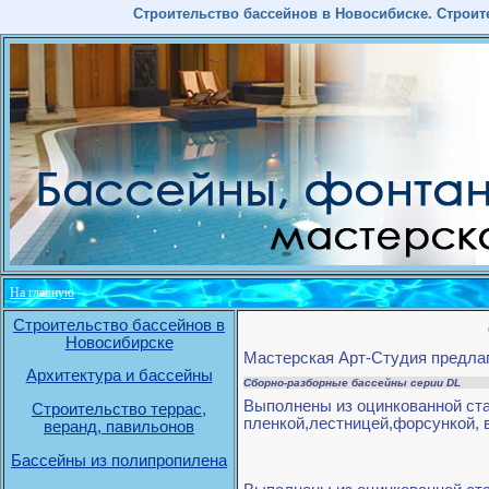
Строительство бассейнов в Новосибиске. Строит
На главную
Строительство бассейнов в
Новосибирске
Мастерская Арт-Студия предлаг
Архитектура и бассейны
Сборно-разборные бассейны серии DL
Выполнены из оцинкованной ста
Строительство террас,
пленкой,лестницей,форсункой,
веранд, павильонов
Бассейны из полипропилена