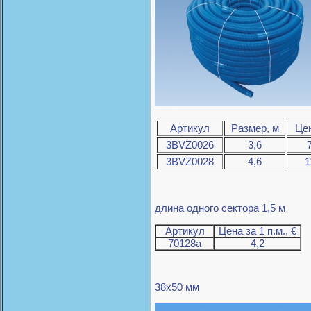
Артикул
Размер, м
Цен
3BVZ0026
3,6
3BVZ0028
4,6
1
длина одного сектора 1,5 м
Артикул
Цена за 1 п.м., €
70128a
4,2
38x50 мм