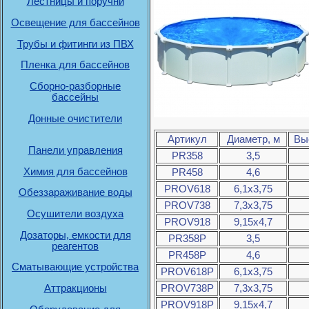
Лестницы и поручни
Освещение для бассейнов
Трубы и фитинги из ПВХ
Пленка для бассейнов
Сборно-разборные
бассейны
Донные очистители
Артикул
Диаметр, м
Вы
Панели управления
PR358
3,5
Химия для бассейнов
PR458
4,6
PROV618
6,1х3,75
Обеззараживание воды
PROV738
7,3х3,75
Осушители воздуха
PROV918
9,15х4,7
Дозаторы, емкости для
PR358P
3,5
реагентов
PR458P
4,6
Сматывающие устройства
PROV618P
6,1х3,75
PROV738P
7,3х3,75
Аттракционы
PROV918P
9,15х4,7