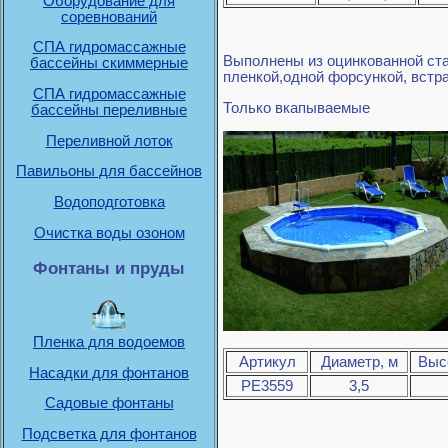
Оборудование для
соревнований
СПА гидромассажные
Выполнены из оцинкованной ста
бассейны скиммерные
пленкой,одной форсункой, вст
СПА гидромассажные
Только вкапываемые
бассейны переливные
Переливной лоток
Павильоны для бассейнов
Водоподготовка
Очистка воды озоном
Фонтаны и пруды
Пленка для водоемов
Артикул
Диаметр, м
Высо
Насадки для фонтанов
PE3559
3,5
Садовые фонтаны
Подсветка для фонтанов