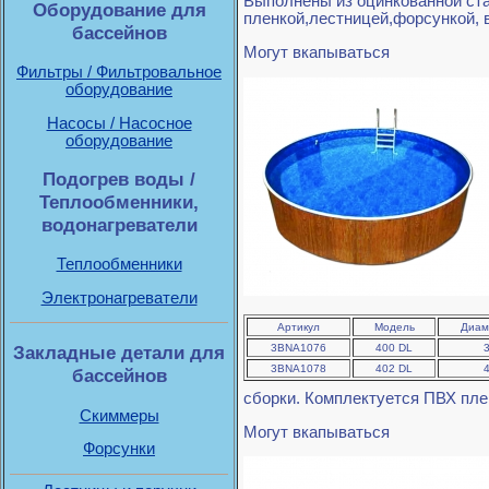
Выполнены из оцинкованной ста
Оборудование для
пленкой,лестницей,форсункой,
бассейнов
Могут вкапываться
Фильтры / Фильтровальное
оборудование
Насосы / Насосное
оборудование
Подогрев воды /
Теплообменники,
водонагреватели
Теплообменники
Электронагреватели
Артикул
Модель
Диам
3BNA1076
400 DL
3
Закладные детали для
3BNA1078
402 DL
4
бассейнов
сборки. Комплектуется ПВХ пл
Скиммеры
Могут вкапываться
Форсунки