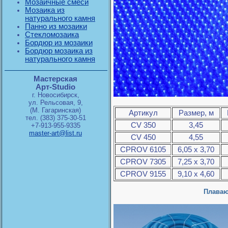
Мозаичные смеси
Мозаика из
натурального камня
Панно из мозаики
Стекломозаика
Бордюр из мозаики
Бордюр мозаика из
натурального камня
Мастерская
Арт-Studio
г. Новосибирск,
ул. Рельсовая, 9,
(М. Гагаринская)
Артикул
Размер, м
тел. (383) 375-30-51
СV 350
3,45
+7-913-955-9335
master-art@list.ru
СV 450
4,55
CPROV 6105
6,05 х 3,70
CPROV 7305
7,25 х 3,70
CPROV 9155
9,10 х 4,60
Плаваю