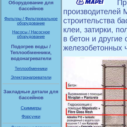
Пр
Оборудование для
бассейнов
производителей 
строительства б
Фильтры / Фильтровальное
оборудование
клеи, затирки, п
Насосы / Насосное
оборудование
в бетон и другие
железобетонных ч
Подогрев воды /
Теплообменники,
водонагреватели
Теплообменники
Электронагреватели
Закладные детали для
бассейнов
Скиммеры
Форсунки