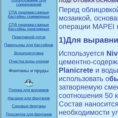
ПОДГОТОВКА ОСНОВА
Оборудование для
соревнований
Перед облицовкой
СПА гидромассажные
мозаикой, основа
бассейны скиммерные
операции MAPEI 
СПА гидромассажные
бассейны переливные
Переливной лоток
1)Для выравни
Павильоны для бассейнов
Используется
Niv
Водоподготовка
цементно-содерж
Очистка воды озоном
Planicrete
и воды 
Фонтаны и пруды
использовать о
бы
затворяемую см
Пленка для водоемов
соотношения 50 кг
Насадки для фонтанов
Состав наноситс
Садовые фонтаны
необходимости у
Подсветка для фонтанов