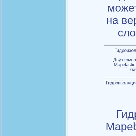
может
на ве
сло
Гидроизол
Двухкомпо
Mapelasti
ба
Гидроизоляцио
Гид
Mapeb