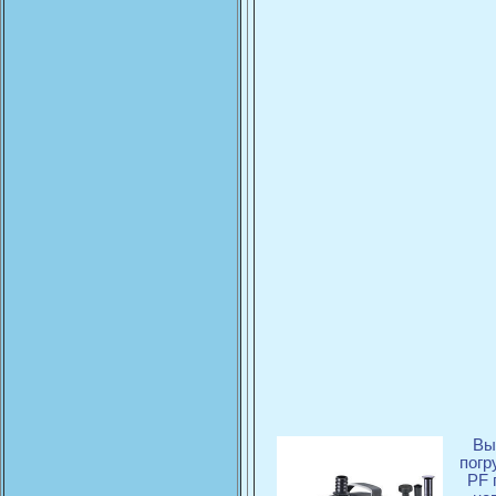
Вы
погр
PF 