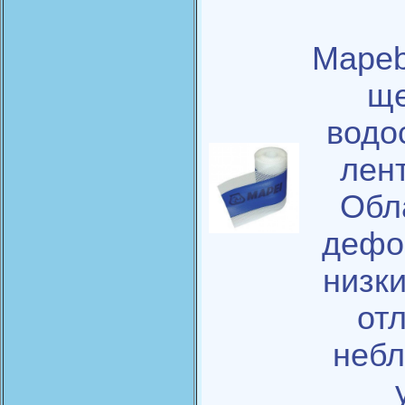
Mapeb
ще
водо
лент
Обл
дефо
низк
от
небл