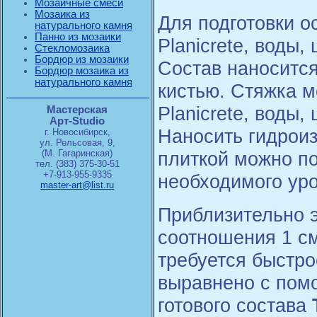
Мозаичные смеси
Мозаика из
Для подготовки о
натурального камня
Панно из мозаики
Planicrete, воды
Стекломозаика
Бордюр из мозаики
Состав наносится
Бордюр мозаика из
натурального камня
кистью. Стяжка 
Planicrete, воды
Мастерская
Арт-Studio
Наносить гидрои
г. Новосибирск,
ул. Рельсовая, 9,
(М. Гагаринская)
плиткой можно п
тел. (383) 375-30-51
+7-913-955-9335
необходимого уро
master-art@list.ru
Приблизительно э
соотношения 1 см
требуется быстро
выравнено с пом
готового состава