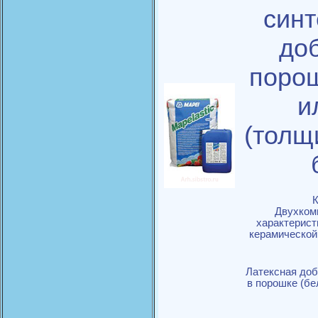
синт
доб
порош
и
(толщ
К
Двухком
характерист
керамической 
Латексная доб
в порошке (бе