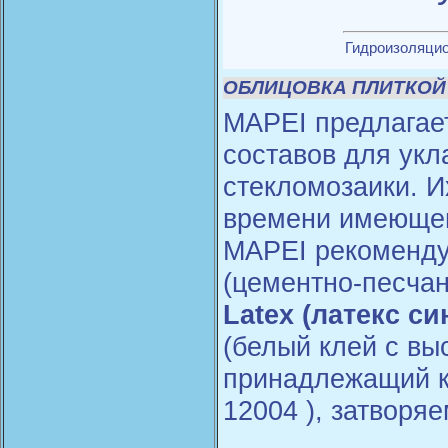
Гидроизоляцио
ОБЛИЦОВКА ПЛИТКОЙ
MAPEI предлагае
составов для укл
стекломозаики. И
времени имеющего
MAPEI рекомендуе
(цементно-песчан
Latex (латекс си
(белый клей с вы
принадлежащий к
12004 ), затворяе