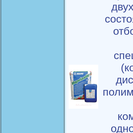
дву
состо
отб
спе
(к
дис
полим
ко
одно