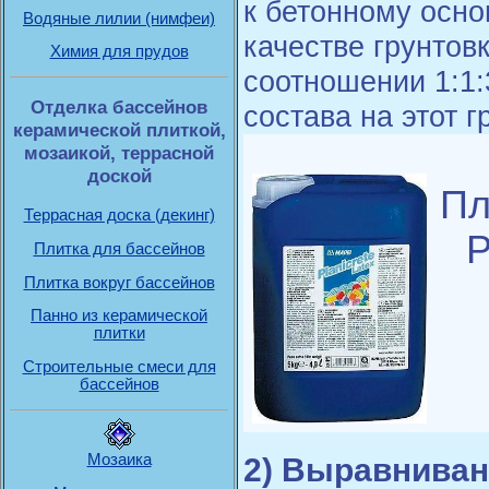
к бетонному осн
Водяные лилии (нимфеи)
качестве грунтовк
Химия для прудов
соотношении 1:1
Отделка бассейнов
состава на этот г
керамической плиткой,
мозаикой, террасной
доской
Пл
Террасная доска (декинг)
P
Плитка для бассейнов
Плитка вокруг бассейнов
Панно из керамической
плитки
Строительные смеси для
бассейнов
2) Выравниван
Мозаика