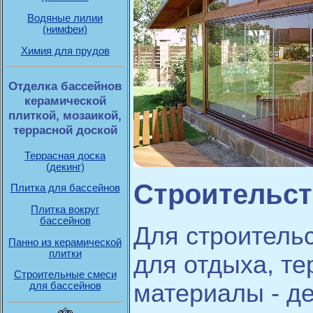
Водяные лилии
(нимфеи)
Химия для прудов
Отделка бассейнов
керамической
плиткой, мозаикой,
террасной доской
Террасная доска
(декинг)
Строительст
Плитка для бассейнов
Плитка вокруг
бассейнов
Для строительс
Панно из керамической
плитки
для отдыха, те
Строительные смеси
материалы - д
для бассейнов