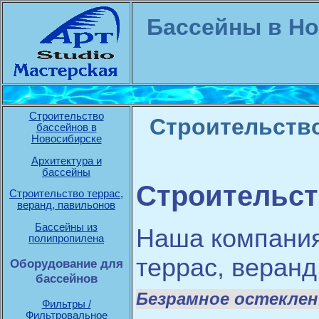
Бассейны в Но
Строительство
Строительство
бассейнов в
Новосибирске
Архитектура и
бассейны
Строительст
Строительство террас,
веранд, павильонов
Бассейны из
Наша компания
полипропилена
террас, веранд
Оборудование для
бассейнов
Безрамное остеклен
Фильтры /
Фильтровальное