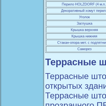
Перило HOLZDORF (4 м.п.
Декоративный хомут перил
Уголок
Заглушка
Крышка верхняя
Крышка нижняя
Стакан-опора мет. с подпятн
Саморез
Террасные 
Террасные што
открытых здани
Террасные што
прозрачного П