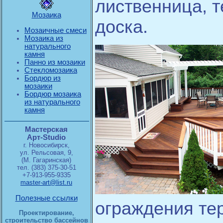
лиственница, т
Мозаика
доска.
Мозаичные смеси
Мозаика из
натурального
камня
Панно из мозаики
Стекломозаика
Бордюр из
мозаики
Бордюр мозаика
из натурального
камня
Мастерская
Арт-Studio
г. Новосибирск,
ул. Рельсовая, 9,
(М. Гагаринская)
тел. (383) 375-30-51
+7-913-955-9335
master-art@list.ru
Полезные ссылки
ограждения те
Проектирование,
строительство бассейнов