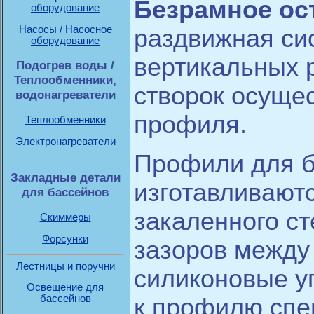
Безрамное ос
оборудование
Насосы / Насосное
раздвижная си
оборудование
вертикальных 
Подогрев воды /
Теплообменники,
створок осуще
водонагреватели
профиля.
Теплообменники
Электронагреватели
Профили для б
Закладные детали
изготавливаютс
для бассейнов
закаленного с
Скиммеры
Форсунки
зазоров между
Лестницы и поручни
силиконовые у
Освещение для
бассейнов
к профилю сп