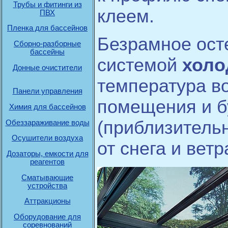
Трубы и фитинги из
клеем.
ПВХ
Пленка для бассейнов
Безрамное ост
Сборно-разборные
бассейны
системой
холо
Донные очистители
температура во
Панели управления
помещения и б
Химия для бассейнов
(приблизительн
Обеззараживание воды
Осушители воздуха
от снега и ветр
Дозаторы, емкости для
реагентов
Сматывающие
устройства
Аттракционы
Оборудование для
соревнований